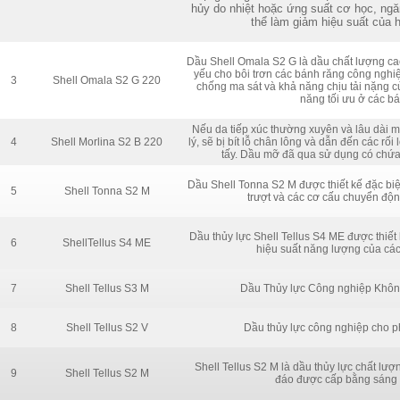
hủy do nhiệt hoặc ứng suất cơ học, ng
thể làm giảm hiệu suất của h
Dầu Shell Omala S2 G là dầu chất lượng cao
yếu cho bôi trơn các bánh răng công nghiệp
3
Shell Omala S2 G 220
chống ma sát và khả năng chịu tải nặng c
năng tối ưu ở các b
Nếu da tiếp xúc thường xuyên và lâu dài 
4
Shell Morlina S2 B 220
lý, sẽ bị bít lỗ chân lông và dẫn đến các rố
tấy. Dầu mỡ đã qua sử dụng có chứa
Dầu Shell Tonna S2 M được thiết kế đặc biệt
5
Shell Tonna S2 M
trượt và các cơ cấu chuyển độ
Dầu thủy lực Shell Tellus S4 ME được thiết
6
ShellTellus S4 ME
hiệu suất năng lượng của các
7
Shell Tellus S3 M
Dầu Thủy lực Công nghiệp Không
8
Shell Tellus S2 V
Dầu thủy lực công nghiệp cho p
Shell Tellus S2 M là dầu thủy lực chất l
9
Shell Tellus S2 M
đáo được cấp bằng sáng 