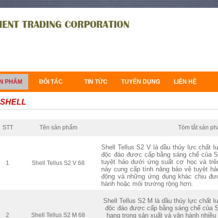
N PHẨM
ĐỐI TÁC
TIN TỨC
TUYỂN DỤNG
LIÊN HỆ
SHELL
STT
Tên sản phẩm
Tóm tắt sản p
Shell Tellus S2 V là dầu thủy lực chất
độc đáo được cấp bằng sáng chế của S
tuyệt hảo dưới ứng suất cơ học và trê
1
Shell Tellus S2 V 68
này cung cấp tính năng bảo vệ tuyệt hảo 
động và những ứng dụng khác chịu đượ
hành hoặc môi trường rộng hơn.
Shell Tellus S2 M là dầu thủy lực chất 
độc đáo được cấp
bằng sáng chế của S
2
Shell Tellus S2 M 68
hạng trong sản xuất và vận hành nhiều