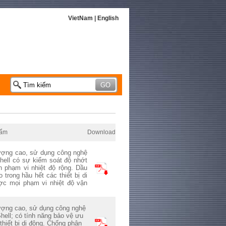
VietNam
|
English
hẩm
Download
 lượng cao, sử dụng công nghệ
hell có sự kiểm
s
oát độ nhớt
n phạm vi nhiệt độ rộng. Dầu
trong hầu hết các thiết bị di
c mọi phạm vi nhiệt độ vận
lượng cao, sử dụng công nghệ
hell; có tính năng bảo vệ ưu
thiết bị di động. Chống phân