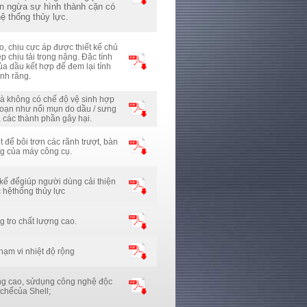
ăn ngừa sự hình thành cặn có
ệ thống thủy lực.
, chịu cực áp được thiết kế chủ
 chịu tải trọng nặng. Đặc tính
ủa dầu kết hợp để đem lại tính
ánh răng.
mà không có chế độ vệ sinh hợp
i loạn như nổi mụn do dầu / sưng
 các thành phần gây hại.
 để bôi trơn các rãnh trượt, bàn
ng của máy công cụ.
 kế đểgiúp người dùng cải thiện
 hệthống thủy lực
 tro chất lượng cao.
hạm vi nhiệt độ rộng
ượng cao, sửdụng công nghệ độc
chếcủa Shell;