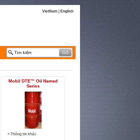
VietNam
|
English
Mobil DTE™ Oil Named
Series
> Thông tin khác