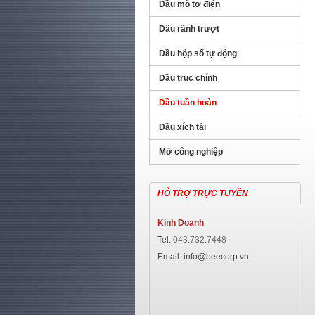
Dầu mô tơ điện
Dầu rãnh trượt
Dầu hộp số tự động
Dầu trục chính
Dầu tuần hoàn
Dầu xích tải
Mỡ công nghiệp
HỖ TRỢ TRỰC TUYẾN
Kinh Doanh
Tel
:
043.732.7448
Email: info@beecorp.vn