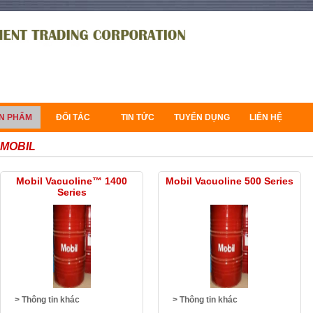
N PHẨM
ĐỐI TÁC
TIN TỨC
TUYỂN DỤNG
LIÊN HỆ
MOBIL
Mobil Vacuoline™ 1400
Mobil Vacuoline 500 Series
Series
> Thông tin khác
> Thông tin khác